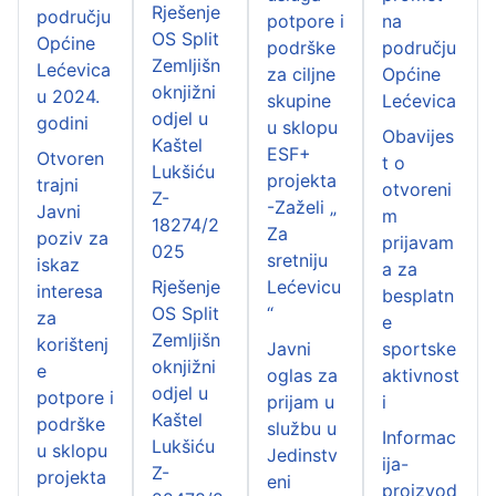
Rješenje
području
potpore i
na
OS Split
Općine
podrške
području
Zemljišn
Lećevica
za ciljne
Općine
oknjižni
u 2024.
skupine
Lećevica
odjel u
godini
u sklopu
Obavijes
Kaštel
ESF+
Otvoren
t o
Lukšiću
projekta
trajni
otvoreni
Z-
-Zaželi „
Javni
m
18274/2
Za
poziv za
prijavam
025
sretniju
iskaz
a za
Rješenje
Lećevicu
interesa
besplatn
OS Split
“
za
e
Zemljišn
korištenj
Javni
sportske
oknjižni
e
oglas za
aktivnost
odjel u
potpore i
prijam u
i
Kaštel
podrške
službu u
Informac
Lukšiću
u sklopu
Jedinstv
ija-
Z-
projekta
eni
proizvod