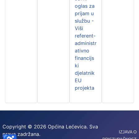
oglas za
prijam u
službu -
Viši
referent-
administr
ativno
financijs
ki
djelatnik
EU
projekta
Copyright © 2026 Općina Lećevica. Sva
IZJAVA O
prava zadržana.