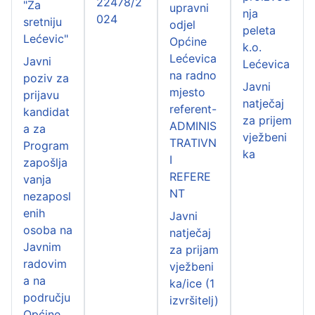
22478/2
"Za
upravni
nja
024
sretniju
odjel
peleta
Lećevic"
Općine
k.o.
Lećevica
Javni
Lećevica
na radno
poziv za
Javni
mjesto
prijavu
natječaj
referent-
kandidat
za prijem
ADMINIS
a za
vježbeni
TRATIVN
Program
ka
I
zapošlja
REFERE
vanja
NT
nezaposl
enih
Javni
osoba na
natječaj
Javnim
za prijam
radovim
vježbeni
a na
ka/ice (1
području
izvršitelj)
Općine