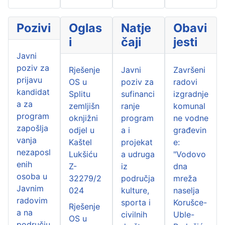
Pozivi
Oglas
Natje
Obavi
i
čaji
jesti
Javni
poziv za
Rješenje
Javni
Završeni
prijavu
OS u
poziv za
radovi
kandidat
Splitu
sufinanci
izgradnje
a za
zemljišn
ranje
komunal
program
oknjižni
program
ne vodne
zapošlja
odjel u
a i
građevin
vanja
Kaštel
projekat
e:
nezaposl
Lukšiću
a udruga
"Vodovo
enih
Z-
iz
dna
osoba u
32279/2
područja
mreža
Javnim
024
kulture,
naselja
radovim
sporta i
Korušce-
Rješenje
a na
civilnih
Uble-
OS u
području