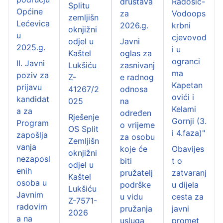
društava
Radošić-
Splitu
Općine
za
Vodoops
zemljišn
Lećevica
2026.g.
krbni
oknjižni
u
cjevovod
odjel u
Javni
2025.g.
i u
Kaštel
oglas za
ogranci
II. Javni
Lukšiću
zasnivanj
ma
poziv za
Z-
e radnog
Kapetan
prijavu
41267/2
odnosa
ovići i
kandidat
025
na
Kelami
a za
određen
Rješenje
Gornji (3.
Program
o vrijeme
OS Split
i 4.faza)"
zapošlja
za osobu
Zemljišn
vanja
koje će
Obavijes
oknjižni
nezaposl
biti
t o
odjel u
enih
pružatelj
zatvaranj
Kaštel
osoba u
podrške
u dijela
Lukšiću
Javnim
u vidu
cesta za
Z-7571-
radovim
pružanja
javni
2026
a na
usluga
promet