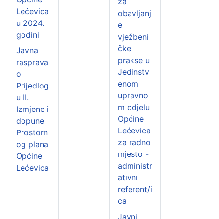
za
Lećevica
obavljanj
u 2024.
e
godini
vježbeni
čke
Javna
prakse u
rasprava
Jedinstv
o
enom
Prijedlog
upravno
u II.
m odjelu
Izmjene i
Općine
dopune
Lećevica
Prostorn
za radno
og plana
mjesto -
Općine
administr
Lećevica
ativni
referent/i
ca
Javni