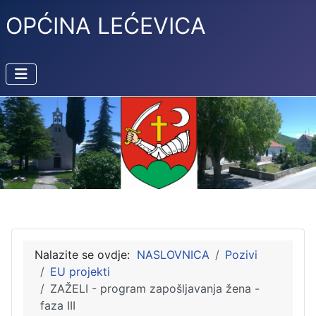
OPĆINA LEĆEVICA
Nalazite se ovdje:
NASLOVNICA
Pozivi
EU projekti
ZAŽELI - program zapošljavanja žena -
faza III