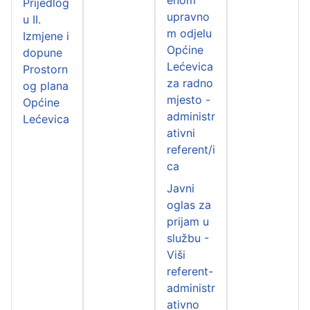
Prijedlog
upravno
u II.
m odjelu
Izmjene i
Općine
dopune
Lećevica
Prostorn
za radno
og plana
mjesto -
Općine
administr
Lećevica
ativni
referent/i
ca
Javni
oglas za
prijam u
službu -
Viši
referent-
administr
ativno