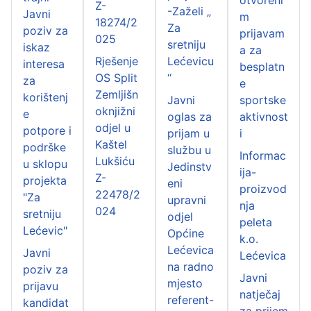
Z-
-Zaželi „
Javni
m
18274/2
Za
poziv za
prijavam
025
sretniju
iskaz
a za
Rješenje
Lećevicu
interesa
besplatn
OS Split
“
za
e
Zemljišn
korištenj
Javni
sportske
oknjižni
e
oglas za
aktivnost
odjel u
potpore i
prijam u
i
Kaštel
podrške
službu u
Informac
Lukšiću
u sklopu
Jedinstv
ija-
Z-
projekta
eni
proizvod
22478/2
"Za
upravni
nja
024
sretniju
odjel
peleta
Lećevic"
Općine
k.o.
Lećevica
Javni
Lećevica
na radno
poziv za
Javni
mjesto
prijavu
natječaj
referent-
kandidat
za prijem