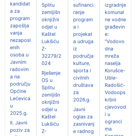
kandidat
Splitu
sufinanci
izgradnje
a za
zemljišn
ranje
komunal
program
oknjižni
program
ne vodne
zapošlja
odjel u
a i
građevin
vanja
Kaštel
projekat
e:
nezaposl
Lukšiću
a udruga
"Vodovo
enih
Z-
iz
dna
osoba u
32279/2
područja
mreža
Javnim
024
kulture,
naselja
radovim
sporta i
Korušce-
Rješenje
a na
civilnih
Uble-
OS u
području
društava
Radošić-
Splitu
Općine
za
Vodoops
zemljišn
Lećevica
2026.g.
krbni
oknjižni
u
cjevovod
odjel u
Javni
2025.g.
i u
Kaštel
oglas za
ogranci
II. Javni
Lukšiću
zasnivanj
ma
poziv za
Z-
e radnog
Kapetan