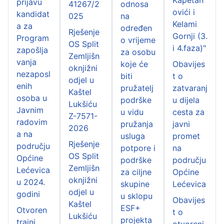
prijavu
41267/2
odnosa
ovići i
kandidat
025
na
Kelami
a za
određen
Rješenje
Gornji (3.
Program
o vrijeme
OS Split
i 4.faza)"
zapošlja
za osobu
Zemljišn
vanja
koje će
Obavijes
oknjižni
nezaposl
biti
t o
odjel u
enih
pružatelj
zatvaranj
Kaštel
osoba u
podrške
u dijela
Lukšiću
Javnim
u vidu
cesta za
Z-7571-
radovim
pružanja
javni
2026
a na
usluga
promet
Rješenje
području
potpore i
na
OS Split
Općine
podrške
području
Zemljišn
Lećevica
za ciljne
Općine
oknjižni
u 2024.
skupine
Lećevica
odjel u
godini
u sklopu
Obavijes
Kaštel
ESF+
Otvoren
t o
Lukšiću
projekta
trajni
otvoreni