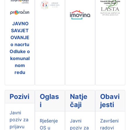
JAVNO
SAVJET
OVANJE
o nacrtu
Odluke o
komunal
nom
redu
Pozivi
Oglas
Natje
Obavi
i
čaji
jesti
Javni
poziv za
Rješenje
Javni
Završeni
prijavu
OS u
poziv za
radovi