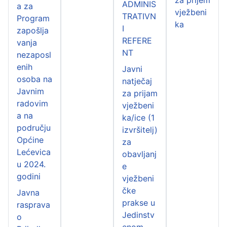
ADMINIS
a za
vježbeni
TRATIVN
Program
ka
I
zapošlja
REFERE
vanja
NT
nezaposl
enih
Javni
osoba na
natječaj
Javnim
za prijam
radovim
vježbeni
a na
ka/ice (1
području
izvršitelj)
Općine
za
Lećevica
obavljanj
u 2024.
e
godini
vježbeni
čke
Javna
prakse u
rasprava
Jedinstv
o
enom